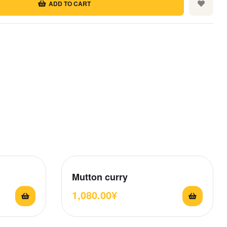
ADD TO CART
rest
mail
Mutton curry
1,080.00
¥