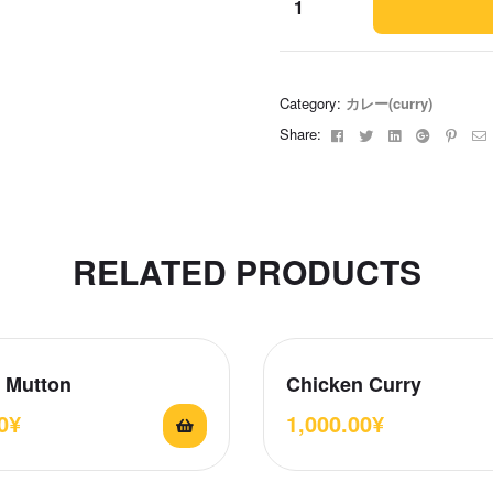
Chicken
Tikka
Masala
Category:
カレー(curry)
quantity
Facebook
Twitter
Linkedin
Google+
Pinte
E
Share:
RELATED PRODUCTS
 Mutton
Chicken Curry
0
¥
1,000.00
¥